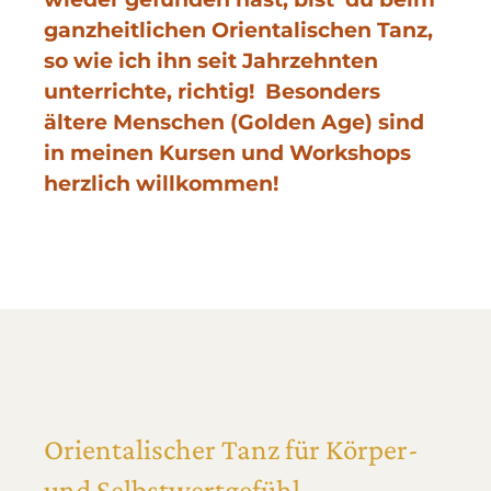
ganzheitlichen Orientalischen Tanz,
so wie ich ihn seit Jahrzehnten
unterrichte, richtig! Besonders
ältere Menschen (Golden Age) sind
in meinen Kursen und Workshops
herzlich willkommen!
Orientalischer Tanz für Körper-
und Selbstwertgefühl