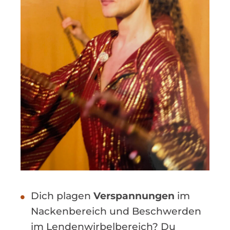
Dich plagen
Verspannungen
im
Nackenbereich und Beschwerden
im Lendenwirbelbereich? Du