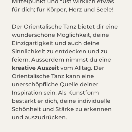
Mittelpunkt und tust wirklich etwas
für dich; für Körper, Herz und Seele!
Der Orientalische Tanz bietet dir eine
wunderschöne Möglichkeit, deine
Einzigartigkeit und auch deine
Sinnlichkeit zu entdecken und zu
feiern. Ausserdem nimmst du eine
kreative Auszeit
vom Alltag. Der
Orientalische Tanz kann eine
unerschöpfliche Quelle deiner
Inspiration sein. Als Kunstform
bestärkt er dich, deine individuelle
Schönheit und Stärke zu erkennen
und auszudrücken.