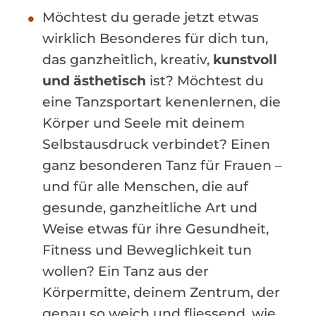
Möchtest du gerade jetzt etwas
wirklich Besonderes für dich tun,
das ganzheitlich, kreativ,
kunstvoll
und ästhetisch
ist? Möchtest du
eine Tanzsportart kenenlernen, die
Körper und Seele mit deinem
Selbstausdruck verbindet? Einen
ganz besonderen Tanz für Frauen –
und für alle Menschen, die auf
gesunde, ganzheitliche Art und
Weise etwas für ihre Gesundheit,
Fitness und Beweglichkeit tun
wollen? Ein Tanz aus der
Körpermitte, deinem Zentrum, der
genau so weich und fliessend, wie