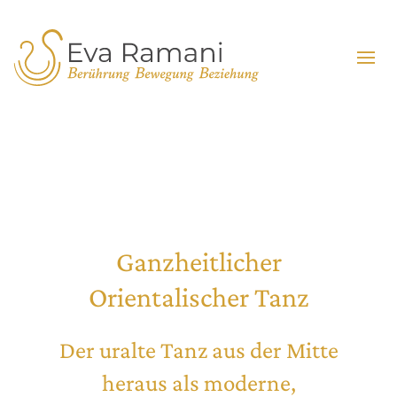
Ganzheitlicher
Orientalischer Tanz
Der uralte Tanz aus der Mitte
heraus als moderne,