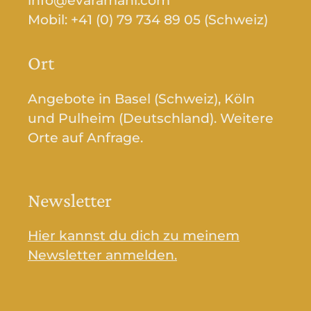
info@evaramani.com
Mobil: +41 (0) 79 734 89 05 (Schweiz)
Ort
Angebote in Basel (Schweiz), Köln
und Pulheim (Deutschland). Weitere
Orte auf Anfrage.
Newsletter
Hier kannst du dich zu meinem
Newsletter anmelden.