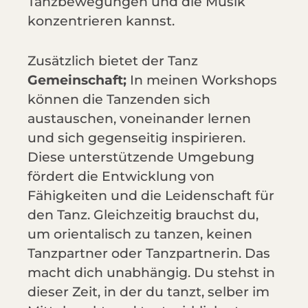
Tanzbewegungen und die Musik
konzentrieren kannst.
Zusätzlich bietet der Tanz
Gemeinschaft;
In meinen Workshops
können die Tanzenden sich
austauschen, voneinander lernen
und sich gegenseitig inspirieren.
Diese unterstützende Umgebung
fördert die Entwicklung von
Fähigkeiten und die Leidenschaft für
den Tanz. Gleichzeitig brauchst du,
um orientalisch zu tanzen, keinen
Tanzpartner oder Tanzpartnerin. Das
macht dich unabhängig. Du stehst in
dieser Zeit, in der du tanzt, selber im