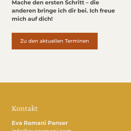
Mache den ersten Schritt – die
anderen bringe ich dir bei. Ich freue
mich auf dich!
Zu den aktuellen Terminen
Kontakt
Eva Ramani Panser