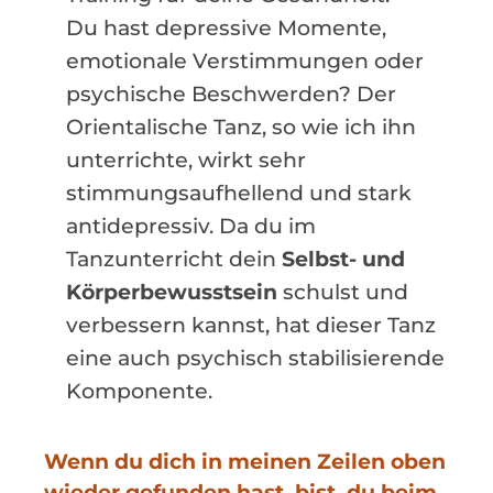
Du hast depressive Momente,
emotionale Verstimmungen oder
psychische Beschwerden? Der
Orientalische Tanz, so wie ich ihn
unterrichte, wirkt sehr
stimmungsaufhellend und stark
antidepressiv. Da du im
Tanzunterricht dein
Selbst- und
Körperbewusstsein
schulst und
verbessern kannst, hat dieser Tanz
eine auch psychisch stabilisierende
Komponente.
Wenn du dich in meinen Zeilen oben
wieder gefunden hast, bist du beim